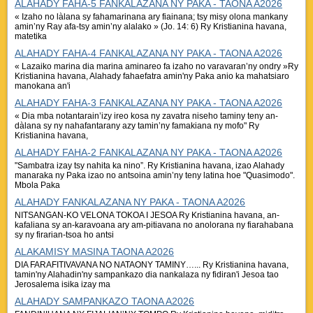
ALAHADY FAHA-5 FANKALAZANA NY PAKA - TAONA A2026
« Izaho no làlana sy fahamarinana ary fiainana; tsy misy olona mankany
amin’ny Ray afa-tsy amin’ny alalako » (Jo. 14: 6) Ry Kristianina havana,
matetika
ALAHADY FAHA-4 FANKALAZANA NY PAKA - TAONA A2026
« Lazaiko marina dia marina aminareo fa izaho no varavaran’ny ondry »Ry
Kristianina havana, Alahady fahaefatra amin'ny Paka anio ka mahatsiaro
manokana an'i
ALAHADY FAHA-3 FANKALAZANA NY PAKA - TAONA A2026
« Dia mba notantarain’izy ireo kosa ny zavatra niseho taminy teny an-
dàlana sy ny nahafantarany azy tamin’ny famakiana ny mofo" Ry
Kristianina havana,
ALAHADY FAHA-2 FANKALAZANA NY PAKA - TAONA A2026
"Sambatra izay tsy nahita ka nino”. Ry Kristianina havana, izao Alahady
manaraka ny Paka izao no antsoina amin’ny teny latina hoe "Quasimodo".
Mbola Paka
ALAHADY FANKALAZANA NY PAKA - TAONA A2026
NITSANGAN-KO VELONA TOKOA I JESOA Ry Kristianina havana, an-
kafaliana sy an-karavoana ary am-pitiavana no anolorana ny fiarahabana
sy ny firarian-tsoa ho antsi
ALAKAMISY MASINA TAONA A2026
DIA FARAFITIVAVANA NO NATAONY TAMINY…... Ry Kristianina havana,
tamin'ny Alahadin'ny sampankazo dia nankalaza ny fidiran'i Jesoa tao
Jerosalema isika izay ma
ALAHADY SAMPANKAZO TAONA A2026