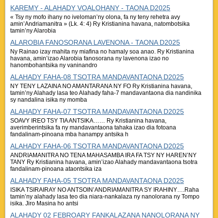
KAREMY - ALAHADY VOALOHANY - TAONA D2025
« Tsy ny mofo ihany no iveloman’ny olona, fa ny teny rehetra avy
amin’Andriamanitra » (Lk. 4: 4) Ry Kristianina havana, natombotsika
tamin’ny Alarobia
ALAROBIA FANOSORANA LAVENONA - TAONA D2025
Ny Rainao izay mahita ny miafina no hamaly soa anao. Ry Kristianina
havana, amin’izao Alarobia fanosorana ny lavenona izao no
hanombohantsika ny vaninandro
ALAHADY FAHA-08 TSOTRA MANDAVANTAONA D2025
NY TENY LAZAINA NO AMANTARANA NY FO Ry Kristianina havana,
tamin’ny Alahady lasa teo Alahady faha-7 mandavantaona dia nandinika
sy nandalina isika ny momba
ALAHADY FAHA-07 TSOTRA MANDAVANTAONA D2025
SOAVY IREO TSY TIA ANTSIKA…… Ry Kristianina havana,
averimberintsika fa ny mandavantaona tahaka izao dia fotoana
fandalinam-pinoana mba hanampy antsika h
ALAHADY FAHA-06 TSOTRA MANDAVANTAONA D2025
ANDRIAMANITRA NO TENA MAHASAMBA IRA FA TSY NY HAREN’NY
TANY Ry Kristianina havana, amin’izao Alahady mandavantaona tsotra
fandalinam-pinoana ataontsika iza
ALAHADY FAHA-05 TSOTRA MANDAVANTAONA D2025
ISIKA TSIRAIRAY NO ANTSOIN’ANDRIAMANITRA SY IRAHINY….Raha
tamin’ny alahady lasa teo dia niara-nankalaza ny nanolorana ny Tompo
isika. Jiro Masina ho antsi
ALAHADY 02 FEBROARY FANKALAZANA NANOLORANA NY