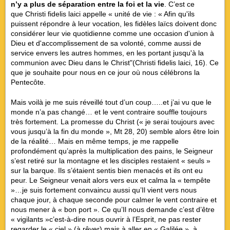
n’y a plus de séparation entre la foi et la vie
. C’est ce
que
Christi fidelis laici
appelle « unité de vie : « Afin qu'ils
puissent répondre à leur vocation, les fidèles laïcs doivent donc
considérer leur vie quotidienne comme une occasion d'union à
Dieu et d'accomplissement de sa volonté, comme aussi de
service envers les autres hommes, en les portant jusqu'à la
communion avec Dieu dans le Christ"(
Christi fidelis laici
, 16). Ce
que je souhaite pour nous en ce jour où nous célébrons la
Pentecôte.
Mais voilà je me suis réveillé tout d’un coup…..et j’ai vu que le
monde n’a pas changé… et le vent contraire souffle toujours
très fortement. La promesse du Christ (« je serai toujours avec
vous jusqu’à la fin du monde », Mt 28, 20) semble alors être loin
de la réalité… Mais en même temps, je me rappelle
profondément qu’après la multiplication des pains, le Seigneur
s’est retiré sur la montagne et les disciples restaient « seuls »
sur la barque. Ils s’étaient sentis bien menacés et ils ont eu
peur. Le Seigneur venait alors vers eux et calma la « tempête
»…je suis fortement convaincu aussi qu’Il vient vers nous
chaque jour, à chaque seconde pour calmer le vent contraire et
nous mener à « bon port ». Ce qu’Il nous demande c’est d’être
« vigilants »c’est-à-dire nous ouvrir à l’Esprit, ne pas rester
regarder le « ciel » (à rêver) mais à aller en « Galilée », à