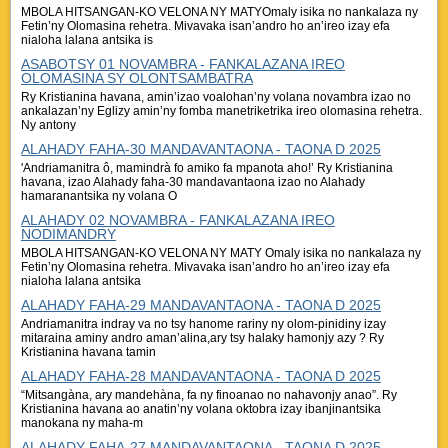
MBOLA HITSANGAN-KO VELONA NY MATYOmaly isika no nankalaza ny
Fetin’ny Olomasina rehetra. Mivavaka isan’andro ho an’ireo izay efa
nialoha lalana antsika is
ASABOTSY 01 NOVAMBRA - FANKALAZANA IREO
OLOMASINA SY OLONTSAMBATRA
Ry Kristianina havana, amin’izao voalohan’ny volana novambra izao no
ankalazan’ny Eglizy amin’ny fomba manetriketrika ireo olomasina rehetra.
Ny antony
ALAHADY FAHA-30 MANDAVANTAONA - TAONA D 2025
'Andriamanitra ô, mamindrà fo amiko fa mpanota aho!’ Ry Kristianina
havana, izao Alahady faha-30 mandavantaona izao no Alahady
hamaranantsika ny volana O
ALAHADY 02 NOVAMBRA - FANKALAZANA IREO
NODIMANDRY
MBOLA HITSANGAN-KO VELONA NY MATY Omaly isika no nankalaza ny
Fetin’ny Olomasina rehetra. Mivavaka isan’andro ho an’ireo izay efa
nialoha lalana antsika
ALAHADY FAHA-29 MANDAVANTAONA - TAONA D 2025
Andriamanitra indray va no tsy hanome rariny ny olom-pinidiny izay
mitaraina aminy andro aman’alina,ary tsy halaky hamonjy azy ? Ry
Kristianina havana tamin
ALAHADY FAHA-28 MANDAVANTAONA - TAONA D 2025
“Mitsangàna, ary mandehàna, fa ny finoanao no nahavonjy anao”. Ry
Kristianina havana ao anatin’ny volana oktobra izay ibanjinantsika
manokana ny maha-m
ALAHADY FAHA-27 MANDAVANTAONA - TAONA D 2025