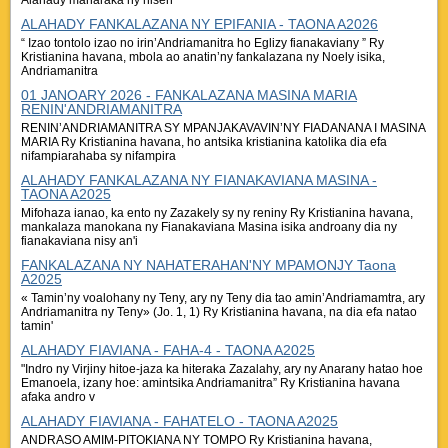
Alahady manaraka ny niseh
ALAHADY FANKALAZANA NY EPIFANIA - TAONA A2026
“ Izao tontolo izao no irin’Andriamanitra ho Eglizy fianakaviany ” Ry
Kristianina havana, mbola ao anatin’ny fankalazana ny Noely isika,
Andriamanitra
01 JANOARY 2026 - FANKALAZANA MASINA MARIA
RENIN'ANDRIAMANITRA
RENIN’ANDRIAMANITRA SY MPANJAKAVAVIN’NY FIADANANA I MASINA
MARIA Ry Kristianina havana, ho antsika kristianina katolika dia efa
nifampiarahaba sy nifampira
ALAHADY FANKALAZANA NY FIANAKAVIANA MASINA -
TAONA A2025
Mifohaza ianao, ka ento ny Zazakely sy ny reniny Ry Kristianina havana,
mankalaza manokana ny Fianakaviana Masina isika androany dia ny
fianakaviana nisy an'i
FANKALAZANA NY NAHATERAHAN'NY MPAMONJY Taona
A2025
« Tamin’ny voalohany ny Teny, ary ny Teny dia tao amin’Andriamamtra, ary
Andriamanitra ny Teny» (Jo. 1, 1) Ry Kristianina havana, na dia efa natao
tamin'
ALAHADY FIAVIANA - FAHA-4 - TAONA A2025
"Indro ny Virjiny hitoe-jaza ka hiteraka Zazalahy, ary ny Anarany hatao hoe
Emanoela, izany hoe: amintsika Andriamanitra” Ry Kristianina havana
afaka andro v
ALAHADY FIAVIANA - FAHATELO - TAONA A2025
ANDRASO AMIM-PITOKIANA NY TOMPO Ry Kristianina havana,