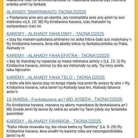
Alakamisy izao no anombohantsika ny Hateloana Masina izay mitondra
antsika amin’ny fankala
ALAHADY SAMPANKAZO TAONA D2025
« Fiadanana anie any an-danitra, ary voninahitra anie any amin’ny avo
indrindra »(Lk. 19: 38) Ry Kristianina havana, izao Alahadin’ny
sampankazo izao no
KAREMY - ALAHADY FAHA DIMY - TAONA D2025
« Izay tsy manam-pahotana aminareo no aoka hitora-bato azy voalohany »
Ry Kristianina havana, tena efa akaiky tokoa ny fankalazantsika ny Paka,
Alahady ro
KAREMY - ALAHADY FAHA EFATRA - TAONA D2025
« Ilay ity mandray ny mpanota sy miara-mihinana aminy » (Lk. 15: 2) Ry
Kristianina havana, miroso ny dia ary mihamafy ny ady. Tsy irery anefa
isika Mpivahin
KAREMY - ALAHADY FAHA TELO - TAONA D2025
« Indro efa telo taona izay no tonga nitady voa amin’ity aviavy ity aho » Ry
Kristianina havana, raha tamin’ny Alahady lasa teo, Alahady faharoa
amin’n
19 MARSA - Fankalazana an’I MD JOSEFA - TAONA D2025
Ry Kristianina havana, manana ny akony manokana ity fankalazana an’I
Md Josefa amin’ity taona ity satria ao anatin’ny Taon-jobily ary fantatsika
averimber
KAREMY - ALAHADY FAHAROA - TAONA D2025
“Raha mbola nivavaka Izy, dia niova toetra ny Tarehiny” (Lk. 9: 29) Ry
Kristianina havana, tena anatin’ny karemy isika ary nasongandintsika
tamin’ny Al