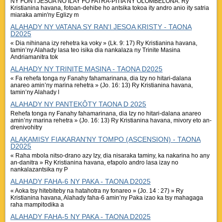
NY FON’I JESOA NO ILAY FO FATRA-PITIA NY OLOMBELONA. Ry
Kristianina havana, fotoan-dehibe ho antsika tokoa ity andro anio ity satria
miaraka amin'ny Eglizy m
ALAHADY NY VATANA SY RAN'I JESOA KRISTY - TAONA
D2025
« Dia nihinana izy rehetra ka voky » (Lk. 9: 17) Ry Kristianina havana,
tamin’ny Alahady lasa teo isika dia nankalaza ny Trinite Masina
Andriamanitra tok
ALAHADY NY TRINITE MASINA - TAONA D2025
« Fa rehefa tonga ny Fanahy fahamarinana, dia Izy no hitari-dalana
anareo amin’ny marina rehetra » (Jo. 16: 13) Ry Kristianina havana,
tamin’ny Alahady l
ALAHADY NY PANTEKÔTY TAONA D 2025
Rehefa tonga ny Fanahy fahamarinana, dia Izy no hitari-dalana anareo
amin’ny marina rehetra » (Jo. 16: 13) Ry Kristianina havana, mivory eto an-
drenivohitry
ALAKAMISY FIAKARAN'NY TOMPO (ASCENSION) - TAONA
D2025
« Raha mbola nitso-drano azy Izy, dia nisaraka taminy, ka nakarina ho any
an-danitra » Ry Kristianina havana, efapolo andro lasa izay no
nankalazantsika ny P
ALAHADY FAHA-6 NY PAKA - TAONA D2025
« Aoka tsy hitebiteby na hatahotra ny fonareo » (Jo. 14 : 27) » Ry
Kristianina havana, Alahady faha-6 amin’ny Paka izao ka tsy mahagaga
raha mampitodika a
ALAHADY FAHA-5 NY PAKA - TAONA D2025