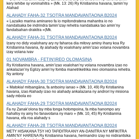
kery lehibe sy voninahitra » (Mk. 13: 26) Ry Kristianina havana, tamin’ny
Alahad
ALAHADY FAHA-32 TSOTRA MANDAVANTAONA B2024
« Lazaiko marina aminareo fa io mpitondratena mahantra io no
nandatsaka be indrindra tamin’izay rehetra nandatsaka tao amin’ny
fandatsahan-drakitra »(Mk.
ALAHADY FAHA-31 TSOTRA MANDAVANTAONA B2024
Izany no didy voalohany ary ny faharoa dia mitovy aminy ihany koa Ry
Kristianina havana, ity alahady ity voalohany amin’izao volana novambra
izay volana ivav
01 NOVAMBRA - FETIN'IREO OLOMASINA
Ry Kristianina havana, amin’izao voalohan’ny volana novambra izao no
ankalazan’ny Eglizy amin’ny fomba manetriketrika ireo olomasina rehetra.
Ny antony
ALAHADY FAHA-30 TSOTRA MANDAVANTAONA B2024
« Matokia! mitsangàna, fa antsoiny ianao » (Mk. 10, 49) Ry Kristianina
havana, izao Alahady izao no alahady ankalazana ny andron’ny misiona
sady mbola eo
ALAHADY FAHA-29 TSOTRA MANDAVANTAONA B2024
Fa ny Zanak’olona tsy mba tonga hotompoina, fa mba hanompo ary
hahafoy ny ainy ho fanavotana ny maro » (Mk. 10, 45) Ry Kristianina
havana, efa roa alahady s
ALAHADY FAHA-28 TSOTRA MANDAVANTAONA B2024
METY HISAKANA TSY HO TAFIDITRA ANY AN-DANITRA NY MIFIKITRA
AMIN’NY HARENA Ry Kristianina havana, herinandro izay no nidirantsika