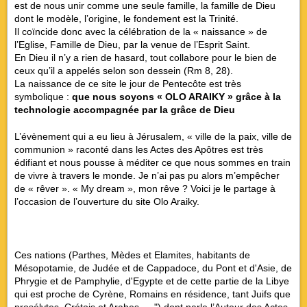
est de nous unir comme une seule famille, la famille de Dieu
dont le modèle, l’origine, le fondement est la Trinité.
Il coïncide donc avec la célébration de la « naissance » de
l’Eglise, Famille de Dieu, par la venue de l’Esprit Saint.
En Dieu il n’y a rien de hasard, tout collabore pour le bien de
ceux qu’il a appelés selon son dessein (Rm 8, 28).
La naissance de ce site le jour de Pentecôte est très
symbolique :
que nous soyons « OLO ARAIKY » grâce à la
technologie accompagnée par la grâce de Dieu
L’évènement qui a eu lieu à Jérusalem, « ville de la paix, ville de
communion » raconté dans les Actes des Apôtres est très
édifiant et nous pousse à méditer ce que nous sommes en train
de vivre à travers le monde. Je n’ai pas pu alors m’empêcher
de « rêver ». « My dream », mon rêve ? Voici je le partage à
l’occasion de l’ouverture du site Olo Araiky.
Ces nations (Parthes, Mèdes et Elamites, habitants de
Mésopotamie, de Judée et de Cappadoce, du Pont et d'Asie, de
Phrygie et de Pamphylie, d'Egypte et de cette partie de la Libye
qui est proche de Cyrène, Romains en résidence, tant Juifs que