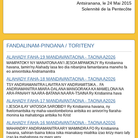
Antsiranana, le 24 Mai 2015
Solennité de la Pentecôte
FANDALINAM-PINOANA / TORITENY
ALAHADY FAHA-19 MANDAVANTAONA - TAONA A2026
MAMPATOKY NY MANATONA AN’I JESOA MPAMONJY Ry Kristianina
havana, tamin'ny Alahady lasa teo dia nibanjina famantarana maneho fa
eo anivontsika Andriamanitra
ALAHADY FAHA-18 MANDAVANTAONA - TAONA A2026
TSY ANDRIAMANITRA LAVITRA NY ANDRIAMITSIKA... FA
ANDRIAMANITRA MIARA-DALANA MANGORAKA KA MAMELONA NA
ARA-PANAHY NA ARA-BATANA NA ARA-TSAINA Ry Kristianina hava
ALAHADY FAHA-17 MANDAVANTAONA - TAONA A2026
I JESOA ILAY VATOSOA SAROBIDY Ry Kristianina havana, ny
fivelomantsika ny maha-vavolombelona antsika eo anivon'ny fiaraha-
monina ka mahatonga antsika ho Krist
ALAHADY FAHA-16 MANDAVANTAONA - TAONA A2026
MAHANDRY ANDRIAMANITRA ARY MAMINDRA FO Ry Kristianina
havana, sahiran-tsaina tokoa isika mianakavy miatrika izao krizy maro lafy
izao ka mahatonga ny maro very