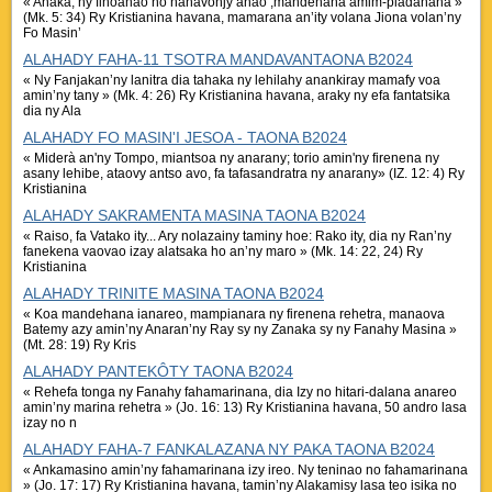
« Anaka, ny finoanao no nahavonjy anao ;mandehana amim-piadanana »
(Mk. 5: 34) Ry Kristianina havana, mamarana an’ity volana Jiona volan’ny
Fo Masin’
ALAHADY FAHA-11 TSOTRA MANDAVANTAONA B2024
« Ny Fanjakan’ny lanitra dia tahaka ny lehilahy anankiray mamafy voa
amin’ny tany » (Mk. 4: 26) Ry Kristianina havana, araky ny efa fantatsika
dia ny Ala
ALAHADY FO MASIN'I JESOA - TAONA B2024
« Miderà an'ny Tompo, miantsoa ny anarany; torio amin'ny firenena ny
asany lehibe, ataovy antso avo, fa tafasandratra ny anarany» (IZ. 12: 4) Ry
Kristianina
ALAHADY SAKRAMENTA MASINA TAONA B2024
« Raiso, fa Vatako ity... Ary nolazainy taminy hoe: Rako ity, dia ny Ran’ny
fanekena vaovao izay alatsaka ho an’ny maro » (Mk. 14: 22, 24) Ry
Kristianina
ALAHADY TRINITE MASINA TAONA B2024
« Koa mandehana ianareo, mampianara ny firenena rehetra, manaova
Batemy azy amin’ny Anaran’ny Ray sy ny Zanaka sy ny Fanahy Masina »
(Mt. 28: 19) Ry Kris
ALAHADY PANTEKÔTY TAONA B2024
« Rehefa tonga ny Fanahy fahamarinana, dia Izy no hitari-dalana anareo
amin’ny marina rehetra » (Jo. 16: 13) Ry Kristianina havana, 50 andro lasa
izay no n
ALAHADY FAHA-7 FANKALAZANA NY PAKA TAONA B2024
« Ankamasino amin’ny fahamarinana izy ireo. Ny teninao no fahamarinana
» (Jo. 17: 17) Ry Kristianina havana, tamin’ny Alakamisy lasa teo isika no