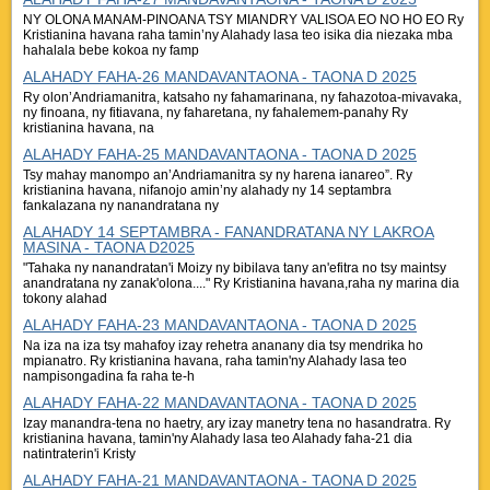
NY OLONA MANAM-PINOANA TSY MIANDRY VALISOA EO NO HO EO Ry
Kristianina havana raha tamin’ny Alahady lasa teo isika dia niezaka mba
hahalala bebe kokoa ny famp
ALAHADY FAHA-26 MANDAVANTAONA - TAONA D 2025
Ry olon’Andriamanitra, katsaho ny fahamarinana, ny fahazotoa-mivavaka,
ny finoana, ny fitiavana, ny faharetana, ny fahalemem-panahy Ry
kristianina havana, na
ALAHADY FAHA-25 MANDAVANTAONA - TAONA D 2025
Tsy mahay manompo an’Andriamanitra sy ny harena ianareo”. Ry
kristianina havana, nifanojo amin’ny alahady ny 14 septambra
fankalazana ny nanandratana ny
ALAHADY 14 SEPTAMBRA - FANANDRATANA NY LAKROA
MASINA - TAONA D2025
"Tahaka ny nanandratan'i Moizy ny bibilava tany an'efitra no tsy maintsy
anandratana ny zanak'olona...." Ry Kristianina havana,raha ny marina dia
tokony alahad
ALAHADY FAHA-23 MANDAVANTAONA - TAONA D 2025
Na iza na iza tsy mahafoy izay rehetra ananany dia tsy mendrika ho
mpianatro. Ry kristianina havana, raha tamin'ny Alahady lasa teo
nampisongadina fa raha te-h
ALAHADY FAHA-22 MANDAVANTAONA - TAONA D 2025
Izay manandra-tena no haetry, ary izay manetry tena no hasandratra. Ry
kristianina havana, tamin'ny Alahady lasa teo Alahady faha-21 dia
natintraterin'i Kristy
ALAHADY FAHA-21 MANDAVANTAONA - TAONA D 2025