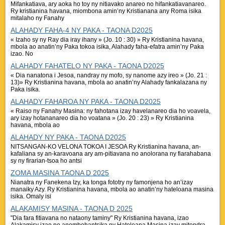
Mifankatiava, ary aoka ho toy ny nitiavako anareo no hifankatiavanareo.
Ry kristianina havana, miombona amin’ny Kristianana any Roma isika
mitalaho ny Fanahy
ALAHADY FAHA-4 NY PAKA - TAONA D2025
« Izaho sy ny Ray dia iray ihany » (Jo. 10 : 30) » Ry Kristianina havana,
mbola ao anatin’ny Paka tokoa isika, Alahady faha-efatra amin’ny Paka
izao. No
ALAHADY FAHATELO NY PAKA - TAONA D2025
« Dia nanatona i Jesoa, nandray ny mofo, sy nanome azy ireo » (Jo. 21 :
13)» Ry Kristianina havana, mbola ao anatin’ny Alahady fankalazana ny
Paka isika.
ALAHADY FAHAROA NY PAKA - TAONA D2025
« Raiso ny Fanahy Masina: ny fahotana izay havelanareo dia ho voavela,
ary izay hotananareo dia ho voatana » (Jo. 20 : 23) » Ry Kristianina
havana, mbola ao
ALAHADY NY PAKA - TAONA D2025
NITSANGAN-KO VELONA TOKOA I JESOA Ry Kristianina havana, an-
kafaliana sy an-karavoana ary am-pitiavana no anolorana ny fiarahabana
sy ny firarian-tsoa ho antsi
ZOMA MASINA TAONA D 2025
Nianatra ny Fanekena Izy, ka tonga fototry ny famonjena ho an’izay
manaiky Azy. Ry Kristianina havana, mbola ao anatin’ny hateloana masina
isika. Omaly isi
ALAKAMISY MASINA - TAONA D 2025
"Dia fara fitiavana no nataony taminy" Ry Kristianina havana, izao