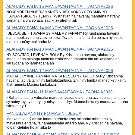
ALAHADY FAHA-15 MANDAVANTAONA - TAONA A2026
NOKENDREN’ANDRIAMANITRA HISY VOKANY EO AMIN’NY
FIAINANTSIKA, NY TENINY Ry Kristianina havana, mandeha hatrany
fiainana na dia eo aza izao krizy atrehintsik
ALAHADY FAHA-14 MANDAVANTAONA - TAONA A2026
I JESOA: BE FITIAVANA SY MALEMY FANAHY Ry Kristianina havana,
manomboka volana vaovao isika. Tsy afenina fa na dia eo aza ny ezaka
maro ataon’ny mpitondra iz
ALAHADY FAHA-13 MANDAVANTAONA - TAONA A2026
NY SOA ATAO, LEVENAM-BOLA Ry Kristianina havana, alohan’ny
fandalinana miainga amin’ny tenin’Andriamanitra dia an-kafaliana an-
karavoana no iarahabana an
ALAHADY FAHA-12 MANDAVANTAONA - TAONA A2026
MAHATOKY ANDRIAMANITRA KA RESEO NY TAHOTRA Ry Kristianina
havana, tapitra tamin'ny fankalazantsika tamin'ny fomba manetriketrika ny
Sakramenta Masina fankalaza
ALAHADY FAHA-11 MANDAVANTAONA - TAONA A2026
«Raha nahita ity vahoaka marobe i Jesoa,dia onena azy ireo satria nijaly
sy nafoy toy ny ondry tsy misy mpiandry» Manomboka ny mandavan-taona
isika ka ny T
FANKALAZANA NY FO MASIN'I JESOA
Mankanesa atý amiko ianareo rehetra izay mitondra fahoriana sy
mavesatra entana, fa hanamaivana anareo aho. Ry Kristianina havana,
fotoan-dehibe ho antsika to
ALAHADY FANKALAZANA VATANA SY RA MASIN'I KRISTY