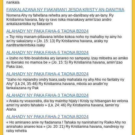
nankala
FANKALAZANA NY FIAKARAN'I JESOA KRISTY AN-DANITRA
Nomena Ahy ny fahefana rehetra any an-danitrasy ety an-tany. Ry
Kristianina havana, faly sy ravo isika mianakavy amin'izao andro
ankalazantsika ny fiakaran'n
ALAHADY NY PAKA FAHA-6 TAONA B2024
« Tsy misy manam-pitiavana lehibe kokoa noho ny mahafoy ny ainy ho
an’ny sakaizany » (Jo. 15: 13) Ry Kristianina havana, araky ny
nantitranterintsika isaky
ALAHADY NY PAKA FAHA-5 TAONA B2024
« Izaho no foto-boaloboka ary ianareo no sampany. Izay mitoetra ao amiko
sy itoerako no mamoa be » (Jo. 15: 5) Ry Kristianina havana, amin’izao
Paka izao,
ALAHADY NY PAKA FAHA-4 TAONA B2024
“Izaho no mpiandry ondry tsara,sady mahalala ny ahy Aho no fantatry ny
Ahy” (Lk 24, 35-48) Ry Kristianina havana, mbola ao anatin’ny
fankalazana ny Pak
ALAHADY NY PAKA FAHA-3 TAONA B2024
« Araka ny voasoratra, dia tsy maintsy hijaly i Kristy sy hitsangan-ko velona
amin’ny andro fahatelo » (Lk. 24: 46) Ry Kristianina havana, tamin’ny
Alaha
ALAHADY NY PAKA FAHA-2 TAONA B2024
« Ho aminareo anie ny fiadanana ! Tahaka ny nanirahan’ny Raiko Ahy no
anirahako anareo koa » (Jo. 20: 21) Ry Kristianina havana, nandresy ny
ratsy rehetra