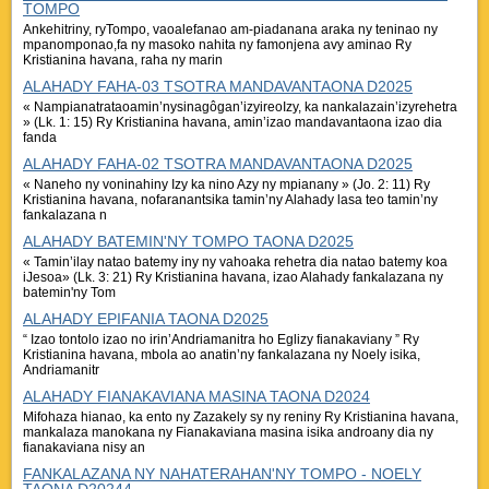
TOMPO
Ankehitriny, ryTompo, vaoalefanao am-piadanana araka ny teninao ny
mpanomponao,fa ny masoko nahita ny famonjena avy aminao Ry
Kristianina havana, raha ny marin
ALAHADY FAHA-03 TSOTRA MANDAVANTAONA D2025
« Nampianatrataoamin’nysinagôgan’izyireoIzy, ka nankalazain’izyrehetra
» (Lk. 1: 15) Ry Kristianina havana, amin’izao mandavantaona izao dia
fanda
ALAHADY FAHA-02 TSOTRA MANDAVANTAONA D2025
« Naneho ny voninahiny Izy ka nino Azy ny mpianany » (Jo. 2: 11) Ry
Kristianina havana, nofaranantsika tamin’ny Alahady lasa teo tamin’ny
fankalazana n
ALAHADY BATEMIN'NY TOMPO TAONA D2025
« Tamin’ilay natao batemy iny ny vahoaka rehetra dia natao batemy koa
iJesoa» (Lk. 3: 21) Ry Kristianina havana, izao Alahady fankalazana ny
batemin'ny Tom
ALAHADY EPIFANIA TAONA D2025
“ Izao tontolo izao no irin’Andriamanitra ho Eglizy fianakaviany ” Ry
Kristianina havana, mbola ao anatin’ny fankalazana ny Noely isika,
Andriamanitr
ALAHADY FIANAKAVIANA MASINA TAONA D2024
Mifohaza hianao, ka ento ny Zazakely sy ny reniny Ry Kristianina havana,
mankalaza manokana ny Fianakaviana masina isika androany dia ny
fianakaviana nisy an
FANKALAZANA NY NAHATERAHAN'NY TOMPO - NOELY