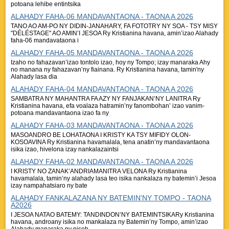
potoana lehibe entintsika
ALAHADY FAHA-06 MANDAVANTAONA - TAONA A 2026
TANO AO AM-PO NY DIDIN-JANAHARY, FA FOTOTRY NY SOA - TSY MISY
"DÉLÉSTAGE" AO AMIN’I JESOA Ry Kristianina havana, amin’izao Alahady
faha-06 mandavataona i
ALAHADY FAHA-05 MANDAVANTAONA - TAONA A 2026
Izaho no fahazavan’izao tontolo izao, hoy ny Tompo; izay manaraka Ahy
no manana ny fahazavan’ny fiainana. Ry Kristianina havana, tamin'ny
Alahady lasa dia
ALAHADY FAHA-04 MANDAVANTAONA - TAONA A 2026
SAMBATRA NY MAHANTRA FA AZY NY FANJAKAN’NY LANITRA Ry
Kristianina havana, efa voalaza hatramin’ny fanombohan’ izao vanim-
potoana mandavantaona izao fa ny
ALAHADY FAHA-03 MANDAVANTAONA - TAONA A 2026
MASOANDRO BE LOHATAONA I KRISTY KA TSY MIFIDY OLON-
KOSOAVINA Ry Kristianina havamalala, tena anatin’ny mandavantaona
isika izao, hivelona izay nankalazaintsi
ALAHADY FAHA-02 MANDAVANTAONA - TAONA A 2026
I KRISTY NO ZANAK’ANDRIAMANITRA VELONA Ry Kristianina
havamalala, tamin’ny alahady lasa teo isika nankalaza ny batemin’i Jesoa
izay nampahatsiaro ny bate
ALAHADY FANKALAZANA NY BATEMIN'NY TOMPO - TAONA
A2026
I JESOA NATAO BATEMY: TANDINDON’NY BATEMINTSIKARy Kristianina
havana, androany isika no mankalaza ny Batemin’ny Tompo, amin’izao