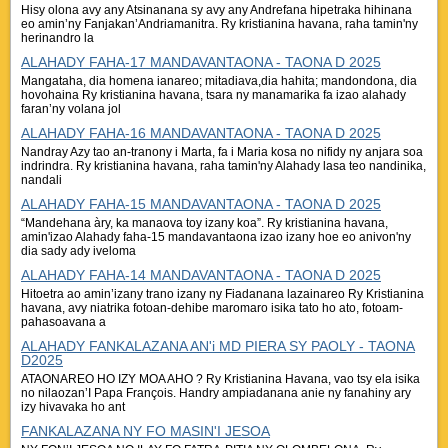
Hisy olona avy any Atsinanana sy avy any Andrefana hipetraka hihinana
eo amin’ny Fanjakan’Andriamanitra. Ry kristianina havana, raha tamin'ny
herinandro la
ALAHADY FAHA-17 MANDAVANTAONA - TAONA D 2025
Mangataha, dia homena ianareo; mitadiava,dia hahita; mandondona, dia
hovohaina Ry kristianina havana, tsara ny manamarika fa izao alahady
faran’ny volana jol
ALAHADY FAHA-16 MANDAVANTAONA - TAONA D 2025
Nandray Azy tao an-tranony i Marta, fa i Maria kosa no nifidy ny anjara soa
indrindra. Ry kristianina havana, raha tamin'ny Alahady lasa teo nandinika,
nandali
ALAHADY FAHA-15 MANDAVANTAONA - TAONA D 2025
“Mandehana àry, ka manaova toy izany koa”. Ry kristianina havana,
amin'izao Alahady faha-15 mandavantaona izao izany hoe eo anivon'ny
dia sady ady iveloma
ALAHADY FAHA-14 MANDAVANTAONA - TAONA D 2025
Hitoetra ao amin’izany trano izany ny Fiadanana lazainareo Ry Kristianina
havana, avy niatrika fotoan-dehibe maromaro isika tato ho ato, fotoam-
pahasoavana a
ALAHADY FANKALAZANA AN'i MD PIERA SY PAOLY - TAONA
D2025
ATAONAREO HO IZY MOA AHO ? Ry Kristianina Havana, vao tsy ela isika
no nilaozan’I Papa François. Handry ampiadanana anie ny fanahiny ary
izy hivavaka ho ant
FANKALAZANA NY FO MASIN'I JESOA