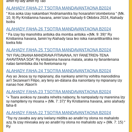
amin’ny lafy amin’ny Tao
ALAHADY FAHA-27 TSOTRA MANDAVANTAONA B2024
“ Koa aoka izay nakamban’Andriamanitra tsy hosarahin’olombelona “ (Mk.
10, 9) Ry Kristianina havana, amin’izao Alahady 6 Oktobra 2024, Alahady
tsotra
ALAHADY FAHA-26 TSOTRA MANDAVANTAONA B2024
“ Fa izay tsy manohitra antsika dia momba antsika »(Mk. 9: 39)“ Ry
Kristianina havana, tamin’ny Alahady lasa teo isika nanantitrantitra ireo
toetra foto
ALAHADY FAHA-25 TSOTRA MANDAVANTAONA B2024
“NY FIALONANA MANDRAVA FITIAVANA, NY FANETREN-TENA
AHAVITANA SOA” Ry kristianina havana malala, araka ny fanantenana
natao tamintsika dia ho fivelomana ny
ALAHADY FAHA-24 TSOTRA MANDAVANTAONA B2024
Avy ao Jesoa sy ny mpianany, dia nankany amin'ny vohitra manodidina
an'i Sezarean'i Filipo, ary teny an-dàlana dia nanontany ny mpianany izy
nanao hoe: Ataon'n
ALAHADY FAHA-23 TSOTRA MANDAVANTAONA B2024
“« Tsara avokoa ny zavatra rehetra nataony, fa nampalady ny marenina Izy
sy nampiteny ny moana » (Mk. 7: 37)“ Ry Kristianina havana, anio alahady
faha-8
ALAHADY FAHA-22 TSOTRA MANDAVANTAONA B2024
“Tsy ny zavatra avy any ivelany miditra ao anatin’ny olona no mahaloto
azy, fa izay mivoaka avy ao anatin’ny olona no mahaloto azy » (Mk. 7: 15) “
Ry