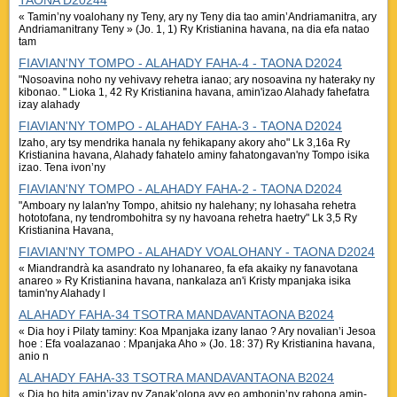
TAONA D20244
« Tamin’ny voalohany ny Teny, ary ny Teny dia tao amin’Andriamanitra, ary
Andriamanitrany Teny » (Jo. 1, 1) Ry Kristianina havana, na dia efa natao
tam
FIAVIAN'NY TOMPO - ALAHADY FAHA-4 - TAONA D2024
"Nosoavina noho ny vehivavy rehetra ianao; ary nosoavina ny hateraky ny
kibonao. " Lioka 1, 42 Ry Kristianina havana, amin'izao Alahady fahefatra
izay alahady
FIAVIAN'NY TOMPO - ALAHADY FAHA-3 - TAONA D2024
Izaho, ary tsy mendrika hanala ny fehikapany akory aho" Lk 3,16a Ry
Kristianina havana, Alahady fahatelo aminy fahatongavan'ny Tompo isika
izao. Tena ivon’ny
FIAVIAN'NY TOMPO - ALAHADY FAHA-2 - TAONA D2024
"Amboary ny lalan'ny Tompo, ahitsio ny halehany; ny lohasaha rehetra
hototofana, ny tendrombohitra sy ny havoana rehetra haetry" Lk 3,5 Ry
Kristianina Havana,
FIAVIAN'NY TOMPO - ALAHADY VOALOHANY - TAONA D2024
« Miandrandrà ka asandrato ny lohanareo, fa efa akaiky ny fanavotana
anareo » Ry Kristianina havana, nankalaza an'i Kristy mpanjaka isika
tamin'ny Alahady l
ALAHADY FAHA-34 TSOTRA MANDAVANTAONA B2024
« Dia hoy i Pilaty taminy: Koa Mpanjaka izany Ianao ? Ary novalian’i Jesoa
hoe : Efa voalazanao : Mpanjaka Aho » (Jo. 18: 37) Ry Kristianina havana,
anio n
ALAHADY FAHA-33 TSOTRA MANDAVANTAONA B2024
« Dia ho hita amin’izay ny Zanak’olona avy eo ambonin’ny rahona amin-