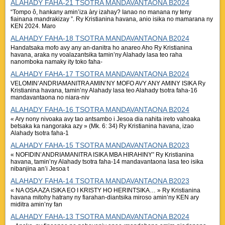
ALAHADY FAHA-21 TSOTRA MANDAVANTAONA B2024
“Tompo ô, hankany amin’iza àry izahay? Ianao no manana ny teny
fiainana mandrakizay ”. Ry Kristianina havana, anio isika no mamarana ny
KEN 2024. Maro
ALAHADY FAHA-18 TSOTRA MANDAVANTAONA B2024
Handatsaka mofo avy any an-danitra ho anareo Aho Ry Kristianina
havana, araka ny voalazantsika tamin’ny Alahady lasa teo raha
nanomboka namaky ity toko faha-
ALAHADY FAHA-17 TSOTRA MANDAVANTAONA B2024
VELOMIN’ANDRIAMANITRA AMIN’NY MOFO AVY ANY AMINY ISIKA Ry
Kristianina havana, tamin’ny Alahady lasa teo Alahady tsotra faha-16
mandavantaona no niara-niv
ALAHADY FAHA-16 TSOTRA MANDAVANTAONA B2024
« Ary nony nivoaka avy tao antsambo i Jesoa dia nahita ireto vahoaka
betsaka ka nangoraka azy » (Mk. 6: 34) Ry Kristianina havana, izao
Alahady tsotra faha-1
ALAHADY FAHA-15 TSOTRA MANDAVANTAONA B2023
« NOFIDIN’ANDRIAMANITRA ISIKA MBA HIRAHINY” Ry Kristianina
havana, tamin’ny Alahady tsotra faha-14 mandavantaona lasa teo isika
nibanjina an’i Jesoa t
ALAHADY FAHA-14 TSOTRA MANDAVANTAONA B2023
« NA OSA AZA ISIKA EO I KRISTY HO HERINTSIKA… » Ry Kristianina
havana mitohy hatrany ny fiarahan-diantsika miroso amin’ny KEN ary
miditra amin’ny fan
ALAHADY FAHA-13 TSOTRA MANDAVANTAONA B2024