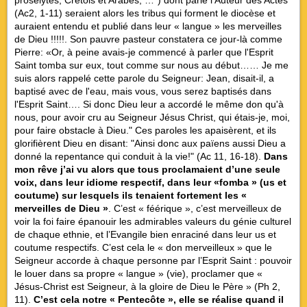
prosélytes, Crétois et Arabes, …") dont parle l’Auteur des Actes
(Ac2, 1-11) seraient alors les tribus qui forment le diocèse et
auraient entendu et publié dans leur « langue » les merveilles
de Dieu !!!!!. Son pauvre pasteur constatera ce jour-là comme
Pierre: «Or, à peine avais-je commencé à parler que l'Esprit
Saint tomba sur eux, tout comme sur nous au début…… Je me
suis alors rappelé cette parole du Seigneur: Jean, disait-il, a
baptisé avec de l'eau, mais vous, vous serez baptisés dans
l'Esprit Saint…. Si donc Dieu leur a accordé le même don qu'à
nous, pour avoir cru au Seigneur Jésus Christ, qui étais-je, moi,
pour faire obstacle à Dieu." Ces paroles les apaisèrent, et ils
glorifièrent Dieu en disant: "Ainsi donc aux païens aussi Dieu a
donné la repentance qui conduit à la vie!" (Ac 11, 16-18).
Dans
mon rêve j’ai vu alors que tous proclamaient d’une seule
voix, dans leur idiome respectif, dans leur «
fomba
» (us et
coutume) sur lesquels ils tenaient fortement les «
merveilles de Dieu »
. C’est « féérique », c’est merveilleux de
voir la foi faire épanouir les admirables valeurs du génie culturel
de chaque ethnie, et l’Evangile bien enraciné dans leur us et
coutume respectifs. C’est cela le « don merveilleux » que le
Seigneur accorde à chaque personne par l’Esprit Saint : pouvoir
le louer dans sa propre « langue » (vie), proclamer que «
Jésus-Christ est Seigneur, à la gloire de Dieu le Père » (Ph 2,
11).
C’est cela notre « Pentecôte », elle se réalise quand il