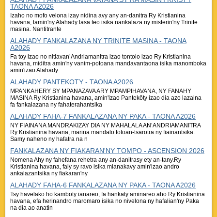
TAONA A2026
Izaho no mofo velona izay nidina avy any an-danitra Ry Kristianina
havana, tamin'ny Alahady lasa teo isika nankalaza ny misterin'ny Trinite
masina. Nantitrante
ALAHADY FANKALAZANA NY TRINITE MASINA - TAONA
A2026
Fa toy izao no nitiavan’Andriamanitra izao tontolo izao Ry Kristianina
havana, miditra amin'ny vanim-potoana mandavantaona isika manomboka
amin'izao Alahady
ALAHADY PANTEKOTY - TAONA A2026
MPANKAHERY SY MPANAZAVA ARY MPAMPIHAVANA, NY FANAHY
MASINA Ry Kristianina havana, amin'izao Pantekôty izao dia azo lazaina
fa fankalazana ny fahaterahantsika
ALAHADY FAHA-7 FANKALAZANA NY PAKA - TAONA A2026
NY FIAINANA MANDRAKIZAY DIA NY MAHALALA AN’ANDRIAMANITRA
Ry Kristianina havana, marina mandalo fotoan-tsarotra ny fiainantsika.
Samy naheno ny hafatra na n
FANKALAZANA NY FIAKARAN'NY TOMPO - ASCENSION 2026
Nomena Ahy ny fahefana rehetra any an-danitrasy ety an-tany.Ry
Kristianina havana, faly sy ravo isika mianakavy amin'izao andro
ankalazantsika ny fiakaran'ny
ALAHADY FAHA-6 FANKALAZANA NY PAKA - TAONA A2026
Tsy havelako ho kamboty ianareo, fa hankaty aminareo aho Ry Kristianina
havana, efa herinandro maromaro isika no nivelona ny hafalian'ny Paka
na dia ao anatin