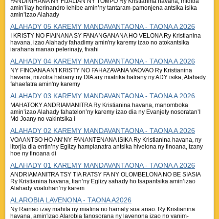
FANDINIHANA NY FIJALIAN’NY TOMPO Ry Kristianina havana, miditra
amin’ilay herinandro lehibe amin’ny tantaram-pamonjena antsika isika
amin’izao Alahady
ALAHADY 05 KAREMY MANDAVANTAONA - TAONA A 2026
I KRISTY NO FIAINANA SY FANANGANANA HO VELONA Ry Kristianina
havana, izao Alahady fahadimy amin'ny karemy izao no atokantsika
iarahana manao pelerinajy, fivahi
ALAHADY 04 KAREMY MANDAVANTAONA - TAONA A 2026
NY FINOANA AN'I KRISTY NO FAHAZAVANA VAOVAO Ry Kristianina
havana, mizotra hatrany ny DIA ary miatrika hatrany ny ADY isika, Alahady
fahaefatra amin'ny karemy
ALAHADY 03 KAREMY MANDAVANTAONA - TAONA A 2026
MAHATOKY ANDRIAMANITRA Ry Kristianina havana, manomboka
amin’izao Alahady fahatelon’ny karemy izao dia ny Evanjely nosoratan’I
Md Joany no vakintsika i
ALAHADY 02 KAREMY MANDAVANTAONA - TAONA A 2026
VOAANTSO HO AN’NY FANANTENANA ISIKA Ry Kristianina havana, ny
litorjia dia entin’ny Eglizy hampianatra antsika hivelona ny finoana, izany
hoe ny finoana di
ALAHADY 01 KAREMY MANDAVANTAONA - TAONA A 2026
ANDRIAMANITRA TSY TIA RATSY FA NY OLOMBELONA NO BE SIASIA
Ry Kristianina havana, tian’ny Eglizy sahady ho tsapantsika amin’izao
Alahady voalohan’ny karem
ALAROBIA LAVENONA - TAONA A2026
Ny Rainao izay mahita ny miafina no hamaly soa anao. Ry Kristianina
havana, amin'izao Alarobia fanosorana ny lavenona izao no vanim-