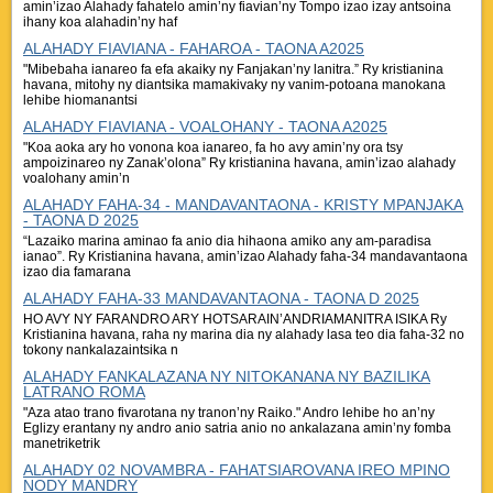
amin’izao Alahady fahatelo amin’ny fiavian’ny Tompo izao izay antsoina
ihany koa alahadin’ny haf
ALAHADY FIAVIANA - FAHAROA - TAONA A2025
"Mibebaha ianareo fa efa akaiky ny Fanjakan’ny lanitra.” Ry kristianina
havana, mitohy ny diantsika mamakivaky ny vanim-potoana manokana
lehibe hiomanantsi
ALAHADY FIAVIANA - VOALOHANY - TAONA A2025
"Koa aoka ary ho vonona koa ianareo, fa ho avy amin’ny ora tsy
ampoizinareo ny Zanak’olona” Ry kristianina havana, amin’izao alahady
voalohany amin’n
ALAHADY FAHA-34 - MANDAVANTAONA - KRISTY MPANJAKA
- TAONA D 2025
“Lazaiko marina aminao fa anio dia hihaona amiko any am-paradisa
ianao”. Ry Kristianina havana, amin’izao Alahady faha-34 mandavantaona
izao dia famarana
ALAHADY FAHA-33 MANDAVANTAONA - TAONA D 2025
HO AVY NY FARANDRO ARY HOTSARAIN’ANDRIAMANITRA ISIKA Ry
Kristianina havana, raha ny marina dia ny alahady lasa teo dia faha-32 no
tokony nankalazaintsika n
ALAHADY FANKALAZANA NY NITOKANANA NY BAZILIKA
LATRANO ROMA
"Aza atao trano fivarotana ny tranon’ny Raiko." Andro lehibe ho an’ny
Eglizy erantany ny andro anio satria anio no ankalazana amin’ny fomba
manetriketrik
ALAHADY 02 NOVAMBRA - FAHATSIAROVANA IREO MPINO
NODY MANDRY